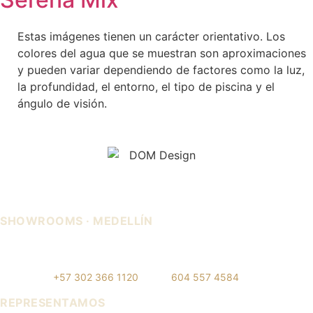
Estas imágenes tienen un carácter orientativo. Los
colores del agua que se muestran son aproximaciones
y pueden variar dependiendo de factores como la luz,
la profundidad, el entorno, el tipo de piscina y el
ángulo de visión.
SHOWROOMS · MEDELLÍN
IDEO — Cra 42, Autopista Sur
La Carpi — Cl. 12 #30-144, El
#75-83, Local 108
Poblado
WhatsApp:
+57 302 366 1120
· Tel:
604 557 4584
REPRESENTAMOS