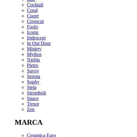
Cocktail
Coral
Cuore
Crosscut
Fosfo
Iconic
Iridescent
In Out Door
Mistery
Mythos
Niebla
Pietro
Savoy
Serena
Sophy
Stela
Stromboli
Space
Tresor
Zen
MARCA
Ceramica Euro