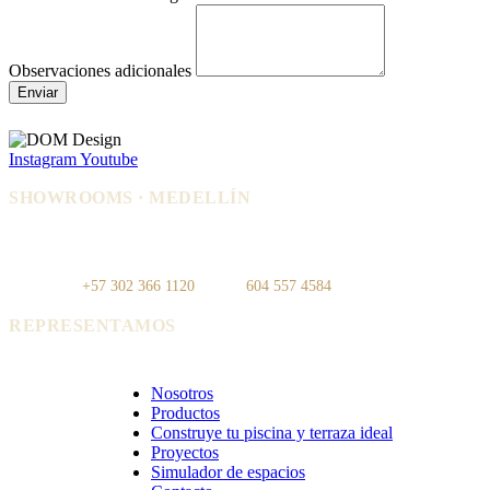
Observaciones adicionales
Enviar
Instagram
Youtube
SHOWROOMS · MEDELLÍN
IDEO — Cra 42, Autopista Sur #75-
La Carpi — Cl. 12 #30-144, El
83, Local 108
Poblado
WhatsApp:
+57 302 366 1120
· Tel:
604 557 4584
REPRESENTAMOS
Cerámica Euro · Cerámica Mayor · Rosagres · Ezarri
Nosotros
Productos
Construye tu piscina y terraza ideal
Proyectos
Simulador de espacios