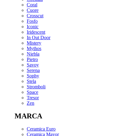
Coral
Cuore
Crosscut
Fosfo
Iconic
Iridescent
In Out Door
Mistery
Mythos
Niebla
Pietro
Savoy
Serena
Sophy
Stela
Stromboli
Space
Tresor
Zen
MARCA
Ceramica Euro
Ceramica Mayor