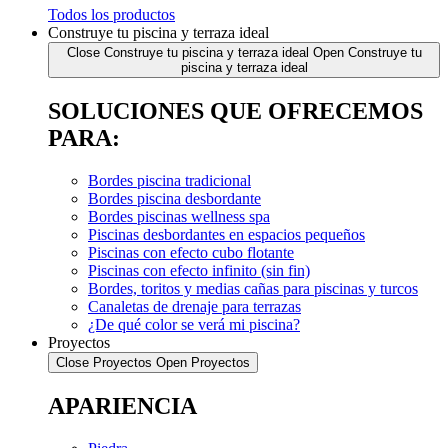
Todos los productos
Construye tu piscina y terraza ideal
Close Construye tu piscina y terraza ideal
Open Construye tu
piscina y terraza ideal
SOLUCIONES QUE OFRECEMOS
PARA:
Bordes piscina tradicional
Bordes piscina desbordante
Bordes piscinas wellness spa
Piscinas desbordantes en espacios pequeños
Piscinas con efecto cubo flotante
Piscinas con efecto infinito (sin fin)
Bordes, toritos y medias cañas para piscinas y turcos
Canaletas de drenaje para terrazas
¿De qué color se verá mi piscina?
Proyectos
Close Proyectos
Open Proyectos
APARIENCIA