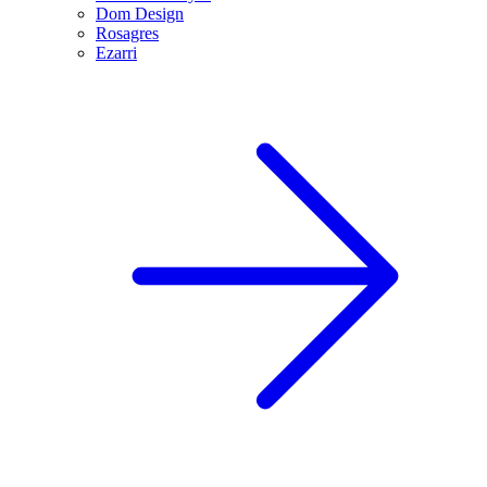
Dom Design
Rosagres
Ezarri