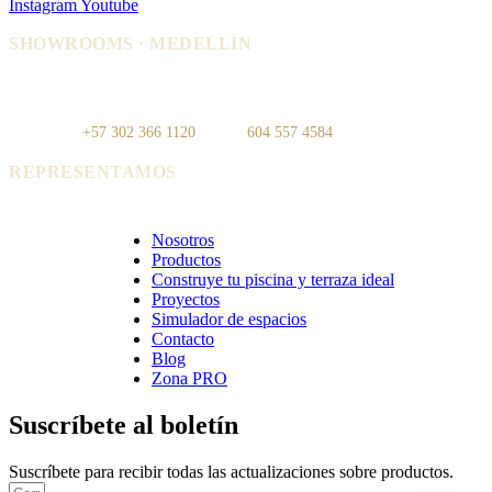
Instagram
Youtube
SHOWROOMS · MEDELLÍN
IDEO — Cra 42, Autopista Sur #75-
La Carpi — Cl. 12 #30-144, El
83, Local 108
Poblado
WhatsApp:
+57 302 366 1120
· Tel:
604 557 4584
REPRESENTAMOS
Cerámica Euro · Cerámica Mayor · Rosagres · Ezarri
Nosotros
Productos
Construye tu piscina y terraza ideal
Proyectos
Simulador de espacios
Contacto
Blog
Zona PRO
Suscríbete al boletín
Suscríbete para recibir todas las actualizaciones sobre productos.