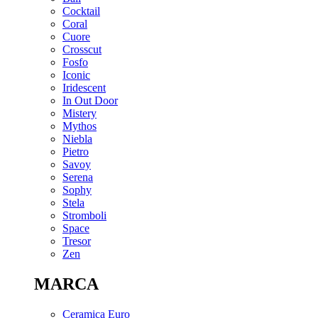
Cocktail
Coral
Cuore
Crosscut
Fosfo
Iconic
Iridescent
In Out Door
Mistery
Mythos
Niebla
Pietro
Savoy
Serena
Sophy
Stela
Stromboli
Space
Tresor
Zen
MARCA
Ceramica Euro