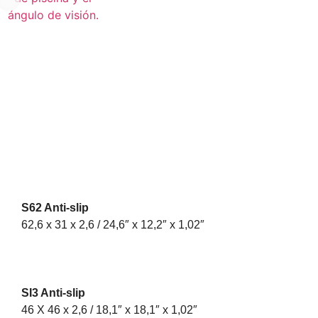
Piezas especiales
Piezas de borde para
P
piscina tradicional,
pi
sistema con borde tipo S
s
S62 Anti-slip
62,6 x 31 x 2,6 / 24,6″ x 12,2″ x 1,02″
SI3 Anti-slip
46 X 46 x 2,6 / 18,1″ x 18,1″ x 1,02″