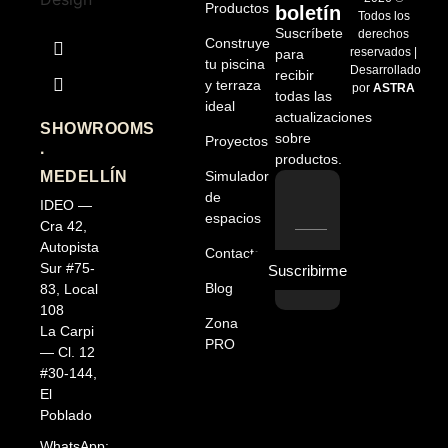
Productos
boletín
Todos los
Suscríbete
derechos
Construye
reservados |
para
tu piscina
Desarrollado
recibir
y terraza
por
ASTRA
todas las
ideal
actualizaciones
SHOWROOMS
sobre
Proyectos
·
productos.
MEDELLÍN
Simulador
de
IDEO —
espacios
Cra 42,
Autopista
Contacto
Sur #75-
Suscribirme
Blog
83, Local
108
Zona
La Carpi
PRO
— Cl. 12
#30-144,
El
Poblado
WhatsApp: