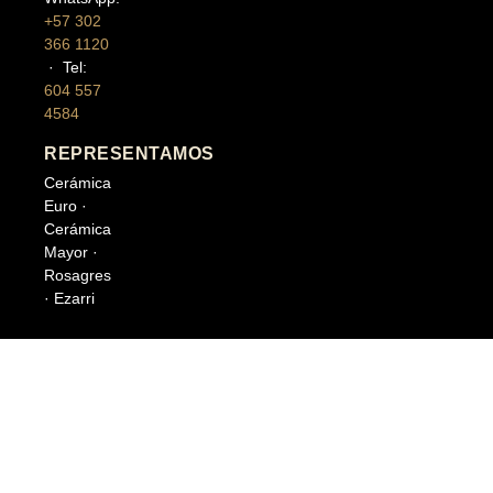
+57 302
366 1120
· Tel:
604 557
4584
REPRESENTAMOS
Cerámica
Euro ·
Cerámica
Mayor ·
Rosagres
· Ezarri