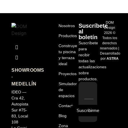
DOM
Suscríbete
Nosotros
Design
al
2026 ©
Productos
boletín
Todos los
Suscríbete
derechos
Construye
reservados |
para
tu piscina
Desarrollado
recibir
y terraza
por
ASTRA
todas las
ideal
actualizaciones
SHOWROOMS
sobre
Proyectos
·
productos.
MEDELLÍN
Simulador
de
IDEO —
espacios
Cra 42,
Autopista
Contacto
Sur #75-
Suscribirme
Blog
83, Local
108
Zona
La Carpi