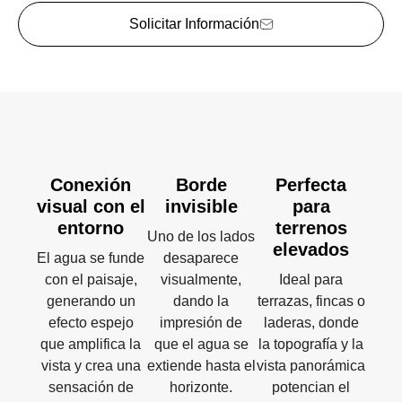
Solicitar Información
Conexión
Borde
Perfecta
visual con el
invisible
para
entorno
terrenos
Uno de los lados
elevados
El agua se funde
desaparece
con el paisaje,
visualmente,
Ideal para
generando un
dando la
terrazas, fincas o
efecto espejo
impresión de
laderas, donde
que amplifica la
que el agua se
la topografía y la
vista y crea una
extiende hasta el
vista panorámica
sensación de
horizonte.
potencian el