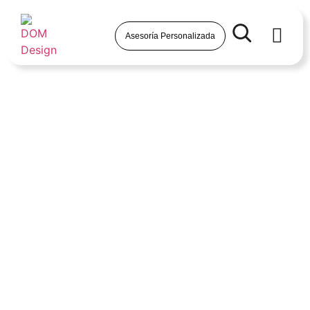
Asesoría Personalizada
Piscinas con efecto
infinito,
piscinas sin fin