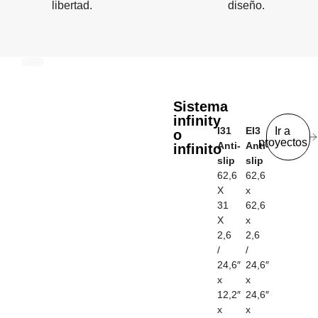
libertad.
diseño.
Sistema
infinity
I31
EI3
Ir a
o
proyectos
Anti-
Anti-
infinito
slip
slip
62,6
62,6
X
x
31
62,6
X
x
2,6
2,6
/
/
24,6″
24,6″
x
x
12,2″
24,6″
x
x