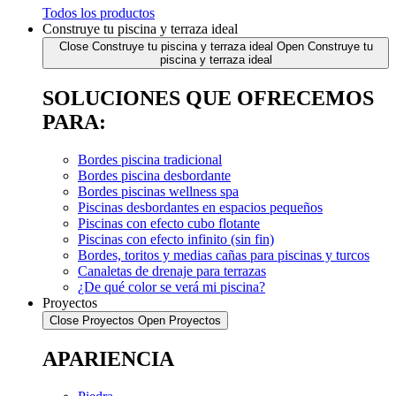
Todos los productos
Construye tu piscina y terraza ideal
Close Construye tu piscina y terraza ideal
Open Construye tu
piscina y terraza ideal
SOLUCIONES QUE OFRECEMOS
PARA:
Bordes piscina tradicional
Bordes piscina desbordante
Bordes piscinas wellness spa
Piscinas desbordantes en espacios pequeños
Piscinas con efecto cubo flotante
Piscinas con efecto infinito (sin fin)
Bordes, toritos y medias cañas para piscinas y turcos
Canaletas de drenaje para terrazas
¿De qué color se verá mi piscina?
Proyectos
Close Proyectos
Open Proyectos
APARIENCIA