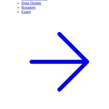
Dom Design
Rosagres
Ezarri