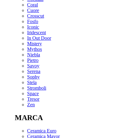
Coral
Cuore
Crosscut
Fosfo
Iconic
Iridescent
In Out Door
Mistery
Mythos
Niebla
Pietro
Savoy
Serena
Sophy
Stela
Stromboli
Space
Tresor
Zen
MARCA
Ceramica Euro
Ceramica Mayor