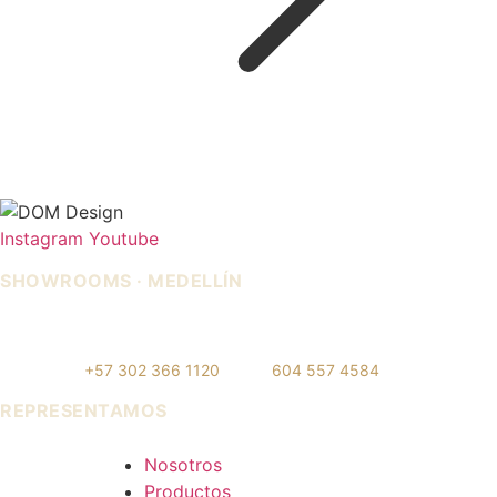
Instagram
Youtube
SHOWROOMS · MEDELLÍN
IDEO — Cra 42, Autopista Sur
La Carpi — Cl. 12 #30-144, El
#75-83, Local 108
Poblado
WhatsApp:
+57 302 366 1120
· Tel:
604 557 4584
REPRESENTAMOS
Cerámica Euro · Cerámica Mayor · Rosagres · Ezarri
Nosotros
Productos