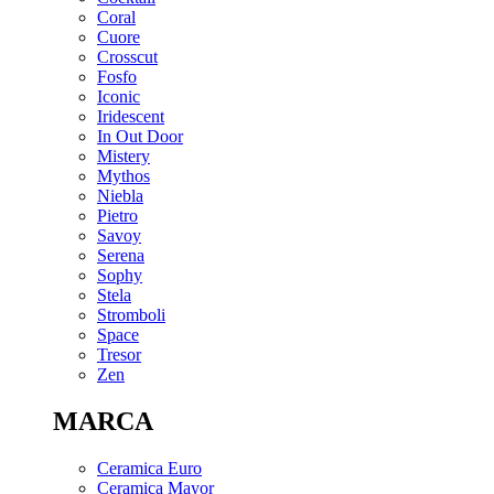
Coral
Cuore
Crosscut
Fosfo
Iconic
Iridescent
In Out Door
Mistery
Mythos
Niebla
Pietro
Savoy
Serena
Sophy
Stela
Stromboli
Space
Tresor
Zen
MARCA
Ceramica Euro
Ceramica Mayor