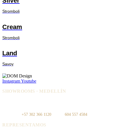
Silver
Stromboli
Cream
Stromboli
Land
Savoy
Instagram
Youtube
SHOWROOMS · MEDELLÍN
IDEO — Cra 42, Autopista Sur #75-
La Carpi — Cl. 12 #30-144, El
83, Local 108
Poblado
WhatsApp:
+57 302 366 1120
· Tel:
604 557 4584
REPRESENTAMOS