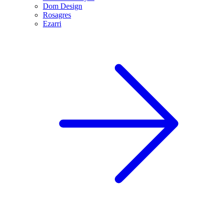
Dom Design
Rosagres
Ezarri