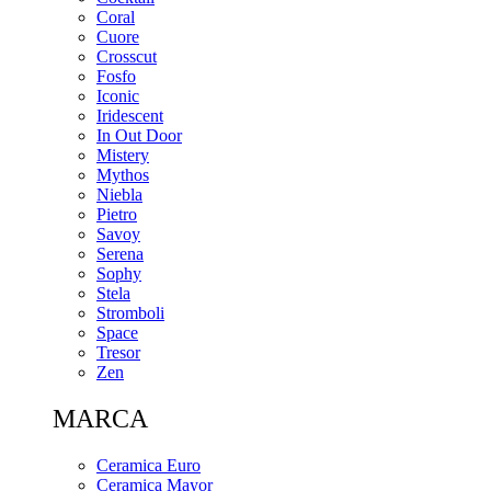
Coral
Cuore
Crosscut
Fosfo
Iconic
Iridescent
In Out Door
Mistery
Mythos
Niebla
Pietro
Savoy
Serena
Sophy
Stela
Stromboli
Space
Tresor
Zen
MARCA
Ceramica Euro
Ceramica Mayor