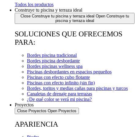
Todos los productos
Construye tu piscina y terraza ideal
Close Construye tu piscina y terraza ideal
Open Construye tu
piscina y terraza ideal
SOLUCIONES QUE OFRECEMOS
PARA:
Bordes piscina tradicional
Bordes piscina desbordante
Bordes piscinas wellness spa
Piscinas desbordantes en espacios pequeños
Piscinas con efecto cubo flotante
Piscinas con efecto infinito (sin fin)
Bordes, toritos y medias cañas para piscinas y turcos
Canaletas de drenaje para terrazas
¿De qué color se verá mi piscina?
Proyectos
Close Proyectos
Open Proyectos
APARIENCIA