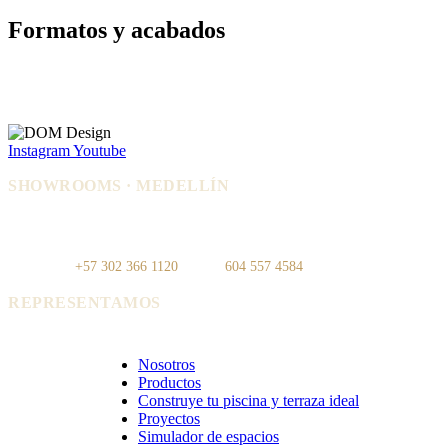
Formatos y acabados
Instagram
Youtube
SHOWROOMS · MEDELLÍN
IDEO — Cra 42, Autopista Sur #75-
La Carpi — Cl. 12 #30-144, El
83, Local 108
Poblado
WhatsApp:
+57 302 366 1120
· Tel:
604 557 4584
REPRESENTAMOS
Cerámica Euro · Cerámica Mayor · Rosagres · Ezarri
Nosotros
Productos
Construye tu piscina y terraza ideal
Proyectos
Simulador de espacios