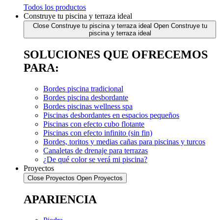
Todos los productos
Construye tu piscina y terraza ideal
Close Construye tu piscina y terraza ideal
Open Construye tu
piscina y terraza ideal
SOLUCIONES QUE OFRECEMOS
PARA:
Bordes piscina tradicional
Bordes piscina desbordante
Bordes piscinas wellness spa
Piscinas desbordantes en espacios pequeños
Piscinas con efecto cubo flotante
Piscinas con efecto infinito (sin fin)
Bordes, toritos y medias cañas para piscinas y turcos
Canaletas de drenaje para terrazas
¿De qué color se verá mi piscina?
Proyectos
Close Proyectos
Open Proyectos
APARIENCIA