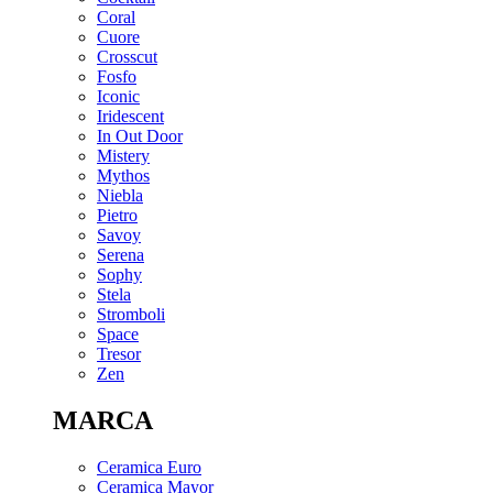
Coral
Cuore
Crosscut
Fosfo
Iconic
Iridescent
In Out Door
Mistery
Mythos
Niebla
Pietro
Savoy
Serena
Sophy
Stela
Stromboli
Space
Tresor
Zen
MARCA
Ceramica Euro
Ceramica Mayor