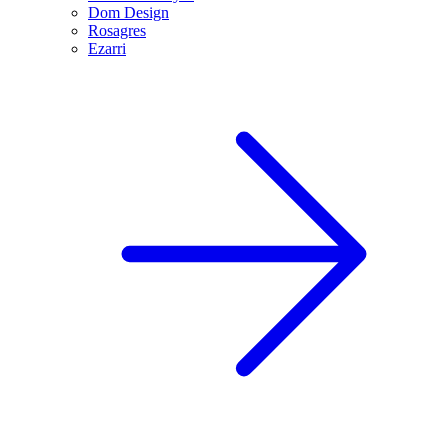
Dom Design
Rosagres
Ezarri