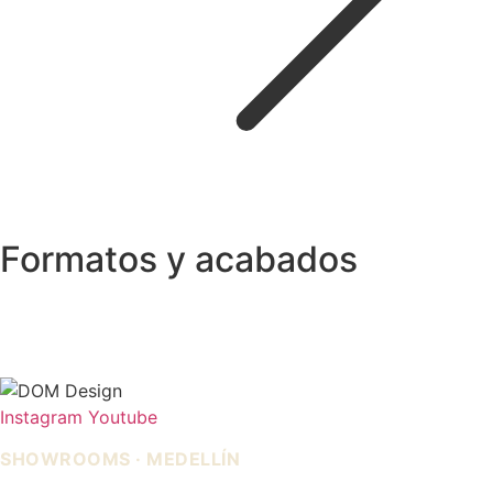
Formatos y acabados
Instagram
Youtube
SHOWROOMS · MEDELLÍN
IDEO — Cra 42, Autopista Sur
La Carpi — Cl. 12 #30-144, El