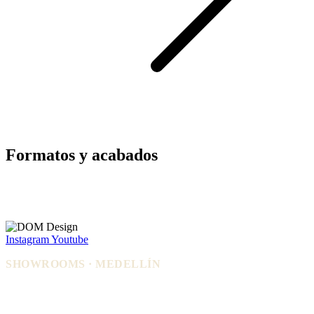
Formatos y acabados
Instagram
Youtube
SHOWROOMS · MEDELLÍN
IDEO — Cra 42, Autopista Sur #75-
La Carpi — Cl. 12 #30-144, El
83, Local 108
Poblado