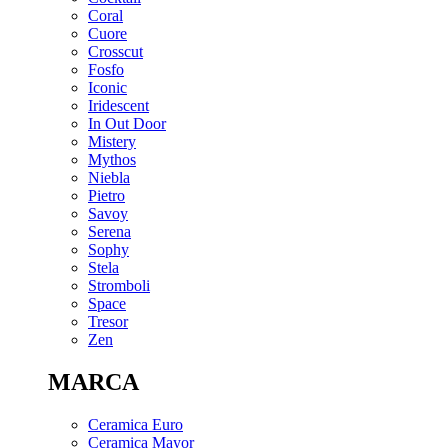
Coral
Cuore
Crosscut
Fosfo
Iconic
Iridescent
In Out Door
Mistery
Mythos
Niebla
Pietro
Savoy
Serena
Sophy
Stela
Stromboli
Space
Tresor
Zen
MARCA
Ceramica Euro
Ceramica Mayor