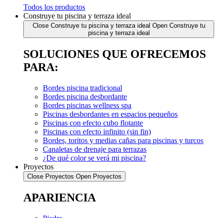
Todos los productos
Construye tu piscina y terraza ideal
Close Construye tu piscina y terraza ideal
Open Construye tu
piscina y terraza ideal
SOLUCIONES QUE OFRECEMOS
PARA:
Bordes piscina tradicional
Bordes piscina desbordante
Bordes piscinas wellness spa
Piscinas desbordantes en espacios pequeños
Piscinas con efecto cubo flotante
Piscinas con efecto infinito (sin fin)
Bordes, toritos y medias cañas para piscinas y turcos
Canaletas de drenaje para terrazas
¿De qué color se verá mi piscina?
Proyectos
Close Proyectos
Open Proyectos
APARIENCIA