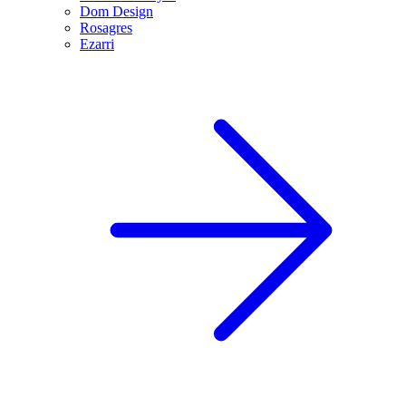
Dom Design
Rosagres
Ezarri