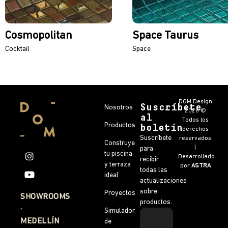
Cosmopolitan
Space Taurus
Cocktail
Space
DOM Design
Suscríbete
Nosotros
2026 ©
al
Todos los
Productos
boletín
derechos
Suscríbete
reservados
Construye
|
para
tu piscina
Desarrollado
recibir
y terraza
por
ASTRA
todas las
ideal
actualizaciones
sobre
Proyectos
SHOWROOMS
productos.
·
Simulador
MEDELLÍN
de