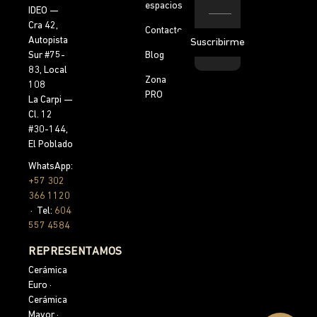
espacios
IDEO —
Cra 42,
Contacto
Autopista
Suscribirme
Blog
Sur #75-
83, Local
Zona
108
PRO
La Carpi —
Cl. 12
#30-144,
El Poblado
WhatsApp:
+57 302
366 1120
· Tel:
604
557 4584
REPRESENTAMOS
Cerámica
Euro ·
Cerámica
Mayor ·