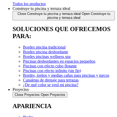
Todos los productos
Construye tu piscina y terraza ideal
Close Construye tu piscina y terraza ideal
Open Construye tu
piscina y terraza ideal
SOLUCIONES QUE OFRECEMOS
PARA:
Bordes piscina tradicional
Bordes piscina desbordante
Bordes piscinas wellness spa
Piscinas desbordantes en espacios pequeños
Piscinas con efecto cubo flotante
Piscinas con efecto infinito (sin fin)
Bordes, toritos y medias cañas para piscinas y turcos
Canaletas de drenaje para terrazas
¿De qué color se verá mi piscina?
Proyectos
Close Proyectos
Open Proyectos
APARIENCIA