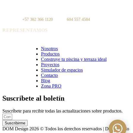
IDEO — Cra 42, Autopista Sur #75-
La Carpi — Cl. 12 #30-144, El
83, Local 108
Poblado
WhatsApp:
+57 302 366 1120
· Tel:
604 557 4584
REPRESENTAMOS
Cerámica Euro · Cerámica Mayor · Rosagres · Ezarri
Nosotros
Productos
Construye tu piscina y terraza ideal
Proyectos
Simulador de espacios
Contacto
Blog
Zona PRO
Suscríbete al boletín
Suscríbete para recibir todas las actualizaciones sobre productos.
Suscribirme
DOM Design 2026 © Todos los derechos reservados | Desarrollado