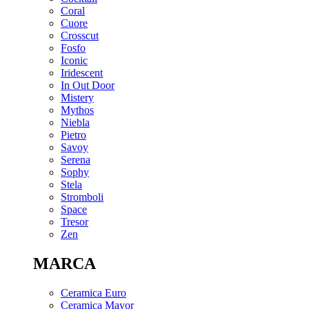
Coral
Cuore
Crosscut
Fosfo
Iconic
Iridescent
In Out Door
Mistery
Mythos
Niebla
Pietro
Savoy
Serena
Sophy
Stela
Stromboli
Space
Tresor
Zen
MARCA
Ceramica Euro
Ceramica Mayor