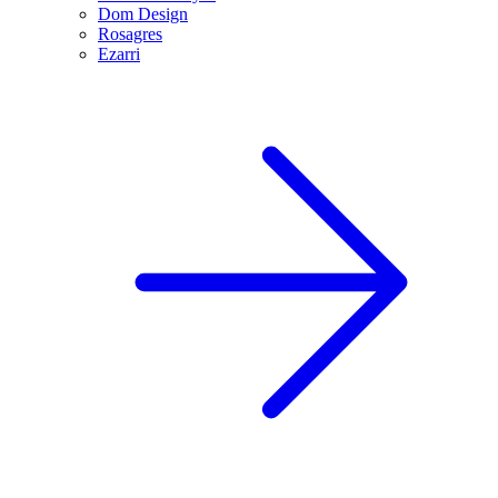
Dom Design
Rosagres
Ezarri