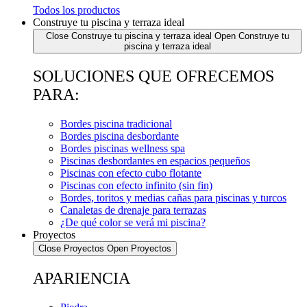
Todos los productos
Construye tu piscina y terraza ideal
Close Construye tu piscina y terraza ideal
Open Construye tu
piscina y terraza ideal
SOLUCIONES QUE OFRECEMOS
PARA:
Bordes piscina tradicional
Bordes piscina desbordante
Bordes piscinas wellness spa
Piscinas desbordantes en espacios pequeños
Piscinas con efecto cubo flotante
Piscinas con efecto infinito (sin fin)
Bordes, toritos y medias cañas para piscinas y turcos
Canaletas de drenaje para terrazas
¿De qué color se verá mi piscina?
Proyectos
Close Proyectos
Open Proyectos
APARIENCIA