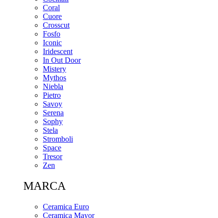
Coral
Cuore
Crosscut
Fosfo
Iconic
Iridescent
In Out Door
Mistery
Mythos
Niebla
Pietro
Savoy
Serena
Sophy
Stela
Stromboli
Space
Tresor
Zen
MARCA
Ceramica Euro
Ceramica Mayor