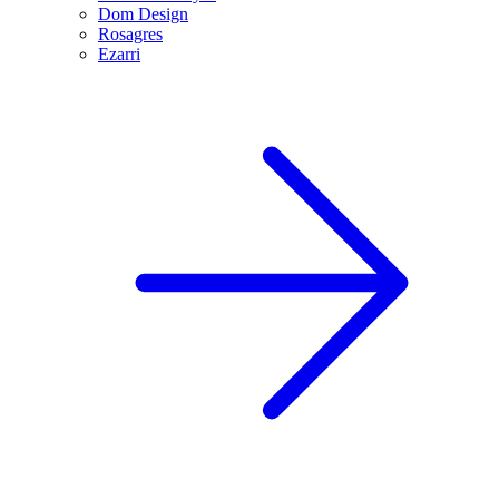
Dom Design
Rosagres
Ezarri