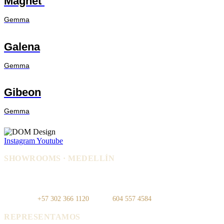
Magnet
Gemma
Galena
Gemma
Gibeon
Gemma
Instagram
Youtube
SHOWROOMS · MEDELLÍN
IDEO — Cra 42, Autopista Sur #75-
La Carpi — Cl. 12 #30-144, El
83, Local 108
Poblado
WhatsApp:
+57 302 366 1120
· Tel:
604 557 4584
REPRESENTAMOS