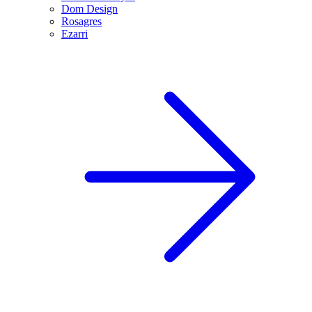
Dom Design
Rosagres
Ezarri