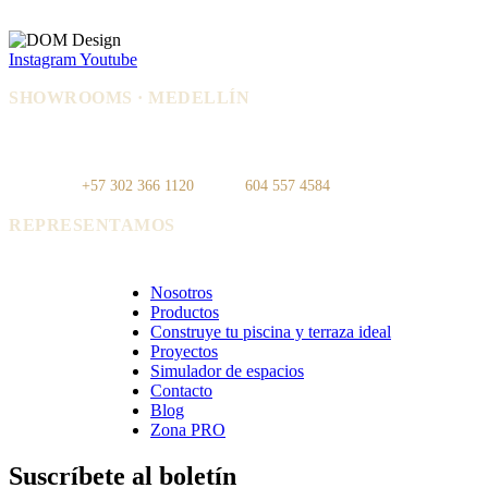
Instagram
Youtube
SHOWROOMS · MEDELLÍN
IDEO — Cra 42, Autopista Sur #75-
La Carpi — Cl. 12 #30-144, El
83, Local 108
Poblado
WhatsApp:
+57 302 366 1120
· Tel:
604 557 4584
REPRESENTAMOS
Cerámica Euro · Cerámica Mayor · Rosagres · Ezarri
Nosotros
Productos
Construye tu piscina y terraza ideal
Proyectos
Simulador de espacios
Contacto
Blog
Zona PRO
Suscríbete al boletín