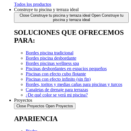
Todos los productos
Construye tu piscina y terraza ideal
Close Construye tu piscina y terraza ideal
Open Construye tu
piscina y terraza ideal
SOLUCIONES QUE OFRECEMOS
PARA:
Bordes piscina tradicional
Bordes piscina desbordante
Bordes piscinas wellness spa
Piscinas desbordantes en espacios pequeños
Piscinas con efecto cubo flotante
Piscinas con efecto infinito (sin fin)
Bordes, toritos y medias cañas para piscinas y turcos
Canaletas de drenaje para terrazas
¿De qué color se verá mi piscina?
Proyectos
Close Proyectos
Open Proyectos
APARIENCIA