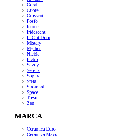
Coral
Cuore
Crosscut
Fosfo
Iconic
Iridescent
In Out Door
Mistery
Mythos
Niebla
Pietro
Savoy
Serena
Sophy
Stela
Stromboli
Space
Tresor
Zen
MARCA
Ceramica Euro
Ceramica Mayor