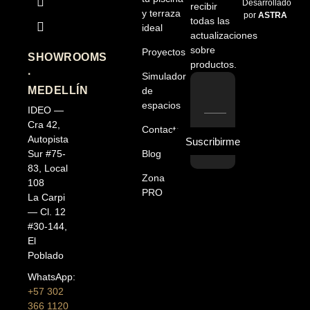
Desarrollado
recibir
y terraza
por
ASTRA
todas las
ideal
actualizaciones
sobre
Proyectos
SHOWROOMS
productos.
·
Simulador
MEDELLÍN
de
espacios
IDEO —
Cra 42,
Contacto
Autopista
Suscribirme
Blog
Sur #75-
83, Local
Zona
108
PRO
La Carpi
— Cl. 12
#30-144,
El
Poblado
WhatsApp:
+57 302
366 1120