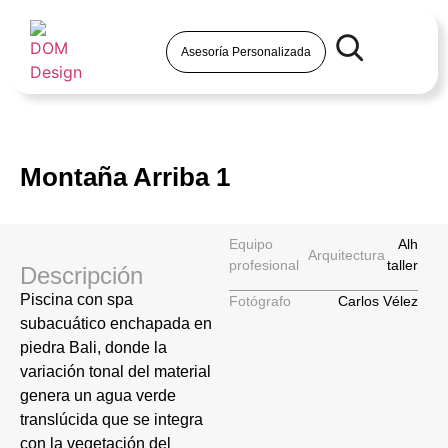
Asesoría Personalizada
Montaña Arriba 1
Equipo
Alh
Arquitectura
profesional
taller
Descripción
Piscina con spa
Fotógrafo
Carlos Vélez
subacuático enchapada en
piedra Bali, donde la
variación tonal del material
genera un agua verde
translúcida que se integra
con la vegetación del