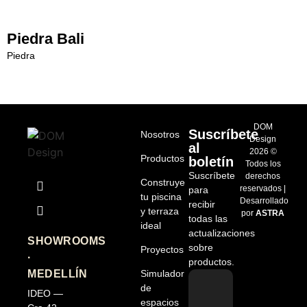
Piedra Bali
Piedra
DOM
Suscríbete
Nosotros
Design
al
2026 ©
Productos
boletín
Todos los
Suscríbete
derechos
Construye
reservados |
para
tu piscina
Desarrollado
recibir
y terraza
por
ASTRA
todas las
ideal
actualizaciones
SHOWROOMS
sobre
Proyectos
·
productos.
MEDELLÍN
Simulador
de
IDEO —
espacios