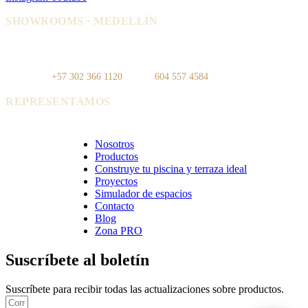
SHOWROOMS · MEDELLÍN
IDEO — Cra 42, Autopista Sur #75-
La Carpi — Cl. 12 #30-144, El
83, Local 108
Poblado
WhatsApp:
+57 302 366 1120
· Tel:
604 557 4584
REPRESENTAMOS
Cerámica Euro · Cerámica Mayor · Rosagres · Ezarri
Nosotros
Productos
Construye tu piscina y terraza ideal
Proyectos
Simulador de espacios
Contacto
Blog
Zona PRO
Suscríbete al boletín
Suscríbete para recibir todas las actualizaciones sobre productos.