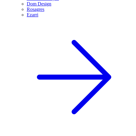
Dom Design
Rosagres
Ezarri