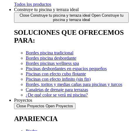
Todos los productos
Construye tu piscina y terraza ideal
Close Construye tu piscina y terraza ideal
Open Construye tu
piscina y terraza ideal
SOLUCIONES QUE OFRECEMOS
PARA:
Bordes piscina tradicional
Bordes piscina desbordante
Bordes piscinas wellness spa
Piscinas desbordantes en espacios pequeños
Piscinas con efecto cubo flotante
Piscinas con efecto infinito (sin fin)
Bordes, toritos y medias cañas para piscinas y turcos
Canaletas de drenaje para terrazas
¿De qué color se verá mi piscina?
Proyectos
Close Proyectos
Open Proyectos
APARIENCIA