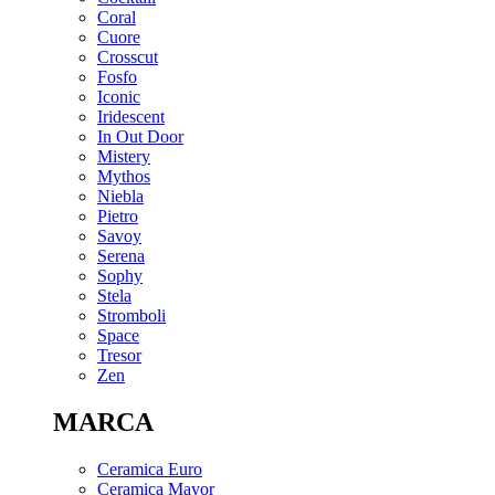
Coral
Cuore
Crosscut
Fosfo
Iconic
Iridescent
In Out Door
Mistery
Mythos
Niebla
Pietro
Savoy
Serena
Sophy
Stela
Stromboli
Space
Tresor
Zen
MARCA
Ceramica Euro
Ceramica Mayor