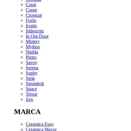
Coral
Cuore
Crosscut
Fosfo
Iconic
Iridescent
In Out Door
Mistery
Mythos
Niebla
Pietro
Savoy
Serena
Sophy
Stela
Stromboli
Space
Tresor
Zen
MARCA
Ceramica Euro
Ceramica Mayor