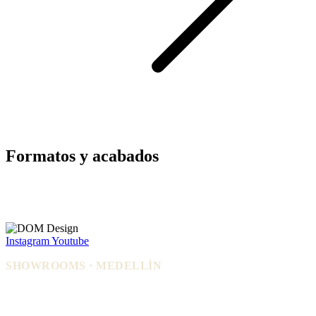
Formatos y acabados
Instagram
Youtube
SHOWROOMS · MEDELLÍN
IDEO — Cra 42, Autopista Sur #75-
La Carpi — Cl. 12 #30-144, El
83, Local 108
Poblado