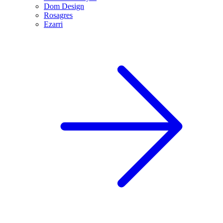
Dom Design
Rosagres
Ezarri