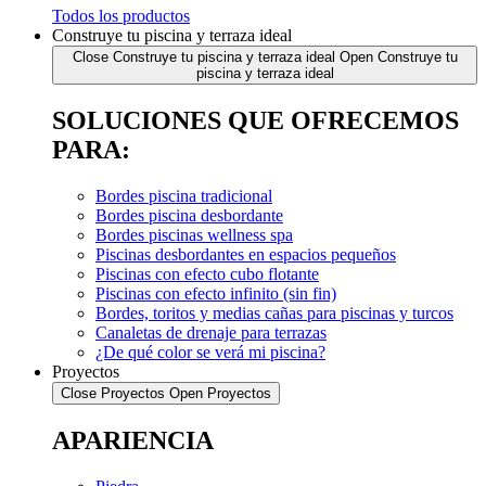
Todos los productos
Construye tu piscina y terraza ideal
Close Construye tu piscina y terraza ideal
Open Construye tu
piscina y terraza ideal
SOLUCIONES QUE OFRECEMOS
PARA:
Bordes piscina tradicional
Bordes piscina desbordante
Bordes piscinas wellness spa
Piscinas desbordantes en espacios pequeños
Piscinas con efecto cubo flotante
Piscinas con efecto infinito (sin fin)
Bordes, toritos y medias cañas para piscinas y turcos
Canaletas de drenaje para terrazas
¿De qué color se verá mi piscina?
Proyectos
Close Proyectos
Open Proyectos
APARIENCIA