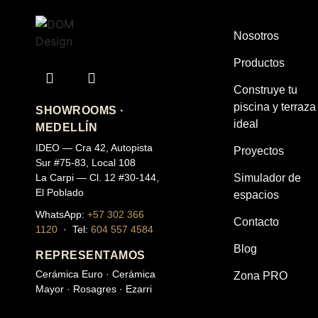
Nosotros
Productos
Construye tu
piscina y terraza
SHOWROOMS ·
ideal
MEDELLÍN
IDEO — Cra 42, Autopista
Proyectos
Sur #75-83, Local 108
La Carpi — Cl. 12 #30-144,
Simulador de
El Poblado
espacios
WhatsApp:
+57 302 366
Contacto
1120
· Tel:
604 557 4584
Blog
REPRESENTAMOS
Cerámica Euro · Cerámica
Zona PRO
Mayor · Rosagres · Ezarri