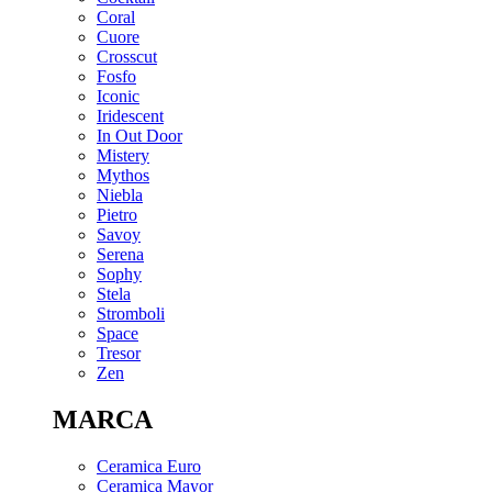
Coral
Cuore
Crosscut
Fosfo
Iconic
Iridescent
In Out Door
Mistery
Mythos
Niebla
Pietro
Savoy
Serena
Sophy
Stela
Stromboli
Space
Tresor
Zen
MARCA
Ceramica Euro
Ceramica Mayor