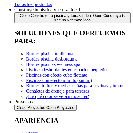
Todos los productos
Construye tu piscina y terraza ideal
Close Construye tu piscina y terraza ideal
Open Construye tu
piscina y terraza ideal
SOLUCIONES QUE OFRECEMOS
PARA:
Bordes piscina tradicional
Bordes piscina desbordante
Bordes piscinas wellness spa
Piscinas desbordantes en espacios pequeños
Piscinas con efecto cubo flotante
Piscinas con efecto infinito (sin fin)
Bordes, toritos y medias cañas para piscinas y turcos
Canaletas de drenaje para terrazas
¿De qué color se verá mi piscina?
Proyectos
Close Proyectos
Open Proyectos
APARIENCIA