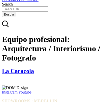
Search
Buscar
Equipo profesional:
Arquitectura / Interiorismo /
Fotografo
La Caracola
Instagram
Youtube
SHOWROOMS · MEDELLÍN
IDEO — Cra 42, Autopista Sur #75-
La Carpi — Cl. 12 #30-144, El