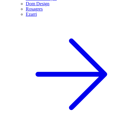
Dom Design
Rosagres
Ezarri