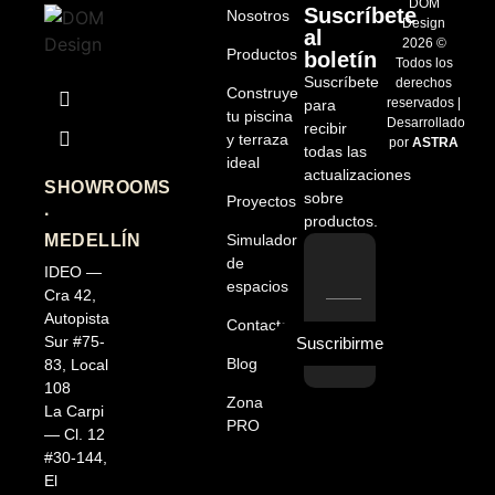
DOM
Suscríbete
Nosotros
Design
al
2026 ©
Productos
boletín
Todos los
Suscríbete
derechos
Construye
reservados |
para
tu piscina
Desarrollado
recibir
y terraza
por
ASTRA
todas las
ideal
actualizaciones
SHOWROOMS
sobre
Proyectos
·
productos.
MEDELLÍN
Simulador
de
IDEO —
espacios
Cra 42,
Autopista
Contacto
Sur #75-
Suscribirme
Blog
83, Local
108
Zona
La Carpi
PRO
— Cl. 12
#30-144,
El