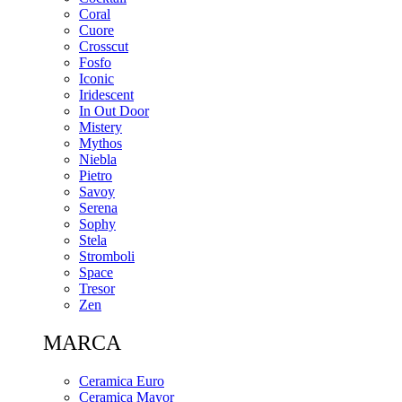
Coral
Cuore
Crosscut
Fosfo
Iconic
Iridescent
In Out Door
Mistery
Mythos
Niebla
Pietro
Savoy
Serena
Sophy
Stela
Stromboli
Space
Tresor
Zen
MARCA
Ceramica Euro
Ceramica Mayor