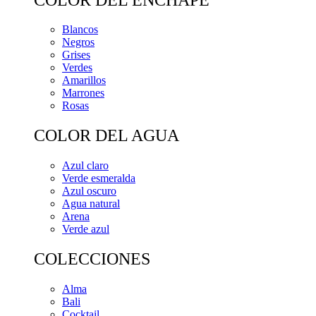
Blancos
Negros
Grises
Verdes
Amarillos
Marrones
Rosas
COLOR DEL AGUA
Azul claro
Verde esmeralda
Azul oscuro
Agua natural
Arena
Verde azul
COLECCIONES
Alma
Bali
Cocktail