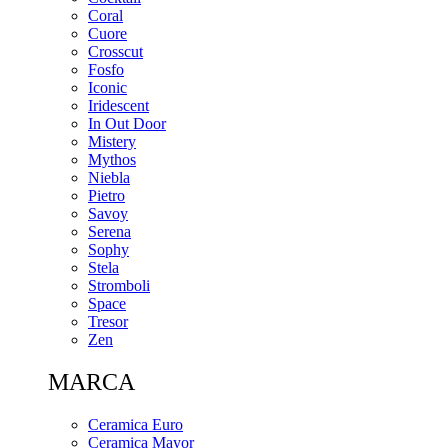
Coral
Cuore
Crosscut
Fosfo
Iconic
Iridescent
In Out Door
Mistery
Mythos
Niebla
Pietro
Savoy
Serena
Sophy
Stela
Stromboli
Space
Tresor
Zen
MARCA
Ceramica Euro
Ceramica Mayor