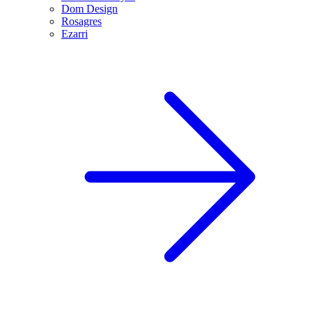
Dom Design
Rosagres
Ezarri