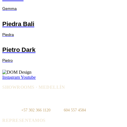
Gemma
Piedra Bali
Piedra
Pietro Dark
Pietro
Instagram
Youtube
SHOWROOMS · MEDELLÍN
IDEO — Cra 42, Autopista Sur #75-
La Carpi — Cl. 12 #30-144, El
83, Local 108
Poblado
WhatsApp:
+57 302 366 1120
· Tel:
604 557 4584
REPRESENTAMOS