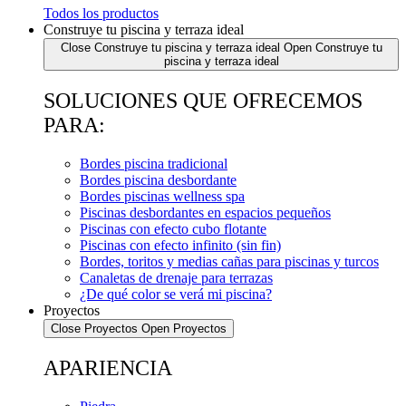
Todos los productos
Construye tu piscina y terraza ideal
Close Construye tu piscina y terraza ideal
Open Construye tu
piscina y terraza ideal
SOLUCIONES QUE OFRECEMOS
PARA:
Bordes piscina tradicional
Bordes piscina desbordante
Bordes piscinas wellness spa
Piscinas desbordantes en espacios pequeños
Piscinas con efecto cubo flotante
Piscinas con efecto infinito (sin fin)
Bordes, toritos y medias cañas para piscinas y turcos
Canaletas de drenaje para terrazas
¿De qué color se verá mi piscina?
Proyectos
Close Proyectos
Open Proyectos
APARIENCIA