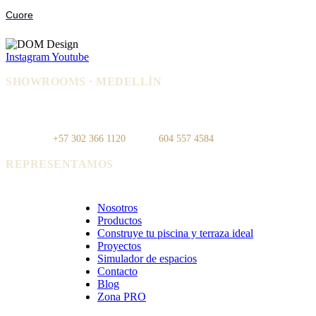
Cuore
Instagram
Youtube
SHOWROOMS · MEDELLÍN
IDEO — Cra 42, Autopista Sur #75-
La Carpi — Cl. 12 #30-144, El
83, Local 108
Poblado
WhatsApp:
+57 302 366 1120
· Tel:
604 557 4584
REPRESENTAMOS
Cerámica Euro · Cerámica Mayor · Rosagres · Ezarri
Nosotros
Productos
Construye tu piscina y terraza ideal
Proyectos
Simulador de espacios
Contacto
Blog
Zona PRO