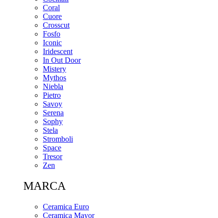
Coral
Cuore
Crosscut
Fosfo
Iconic
Iridescent
In Out Door
Mistery
Mythos
Niebla
Pietro
Savoy
Serena
Sophy
Stela
Stromboli
Space
Tresor
Zen
MARCA
Ceramica Euro
Ceramica Mayor