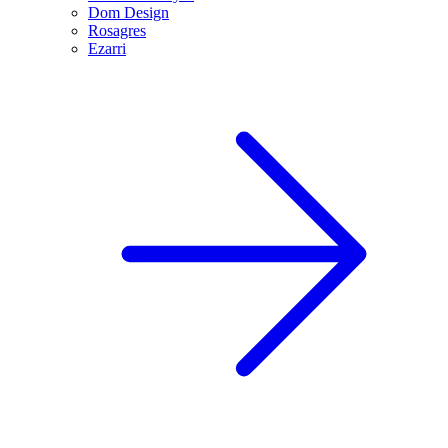
Dom Design
Rosagres
Ezarri