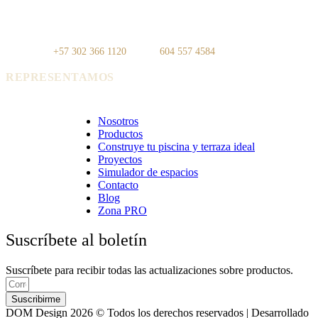
IDEO — Cra 42, Autopista Sur #75-
La Carpi — Cl. 12 #30-144, El
83, Local 108
Poblado
WhatsApp:
+57 302 366 1120
· Tel:
604 557 4584
REPRESENTAMOS
Cerámica Euro · Cerámica Mayor · Rosagres · Ezarri
Nosotros
Productos
Construye tu piscina y terraza ideal
Proyectos
Simulador de espacios
Contacto
Blog
Zona PRO
Suscríbete al boletín
Suscríbete para recibir todas las actualizaciones sobre productos.
Suscribirme
DOM Design 2026 © Todos los derechos reservados | Desarrollado