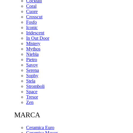
Cocktail
Coral
Cuore
Crosscut
Fosfo
Iconic
Iridescent
In Out Door
Mistery
Mythos
Niebla
Pietro
Savoy
Serena
Sophy
Stela
Stromboli
Space
Tresor
Zen
MARCA
Ceramica Euro
Ceramica Mayor