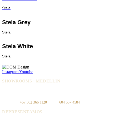
Stela
Stela Grey
Stela
Stela White
Stela
Instagram
Youtube
SHOWROOMS · MEDELLÍN
IDEO — Cra 42, Autopista Sur #75-
La Carpi — Cl. 12 #30-144, El
83, Local 108
Poblado
WhatsApp:
+57 302 366 1120
· Tel:
604 557 4584
REPRESENTAMOS