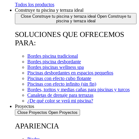
Todos los productos
Construye tu piscina y terraza ideal
Close Construye tu piscina y terraza ideal
Open Construye tu
piscina y terraza ideal
SOLUCIONES QUE OFRECEMOS
PARA:
Bordes piscina tradicional
Bordes piscina desbordante
Bordes piscinas wellness spa
Piscinas desbordantes en espacios pequeños
Piscinas con efecto cubo flotante
Piscinas con efecto infinito (sin fin)
Bordes, toritos y medias cañas para piscinas y turcos
Canaletas de drenaje para terrazas
¿De qué color se verá mi piscina?
Proyectos
Close Proyectos
Open Proyectos
APARIENCIA