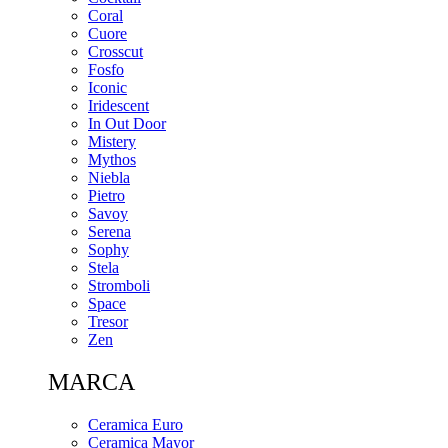
Coral
Cuore
Crosscut
Fosfo
Iconic
Iridescent
In Out Door
Mistery
Mythos
Niebla
Pietro
Savoy
Serena
Sophy
Stela
Stromboli
Space
Tresor
Zen
MARCA
Ceramica Euro
Ceramica Mayor