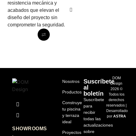
resistencia mecánica y
acabados que elevan el
diseño del proyecto sin
comprometer la seguridad.
DOM
Suscríbete
Nosotros
Design
al
2026 ©
Productos
boletín
Todos los
Suscríbete
derechos
Construye
reservados |
para
tu piscina
Desarrollado
recibir
y terraza
por
ASTRA
todas las
ideal
actualizaciones
SHOWROOMS
sobre
Proyectos
·